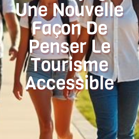
Une Nouvelle
Façon De
Penser Le
Tourisme
Accessible