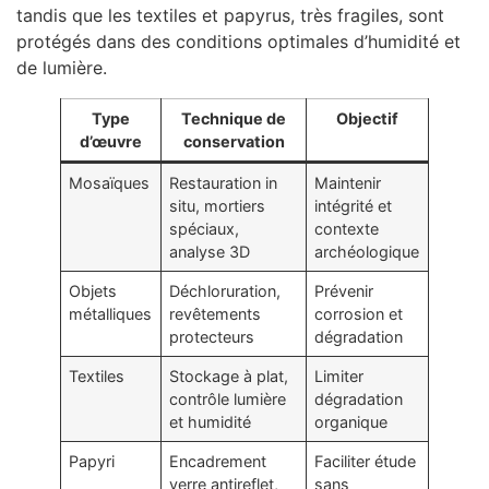
tandis que les textiles et papyrus, très fragiles, sont
protégés dans des conditions optimales d’humidité et
de lumière.
Type
Technique de
Objectif
d’œuvre
conservation
Mosaïques
Restauration in
Maintenir
situ, mortiers
intégrité et
spéciaux,
contexte
analyse 3D
archéologique
Objets
Déchloruration,
Prévenir
métalliques
revêtements
corrosion et
protecteurs
dégradation
Textiles
Stockage à plat,
Limiter
contrôle lumière
dégradation
et humidité
organique
Papyri
Encadrement
Faciliter étude
verre antireflet,
sans