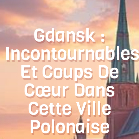
Gdansk :
Incontournable
Et Coups De
Cœur Dans
Cette Ville
Polonaise