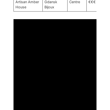
Artisan Amber
Gdansk
Centre
€€€
House
Bijoux