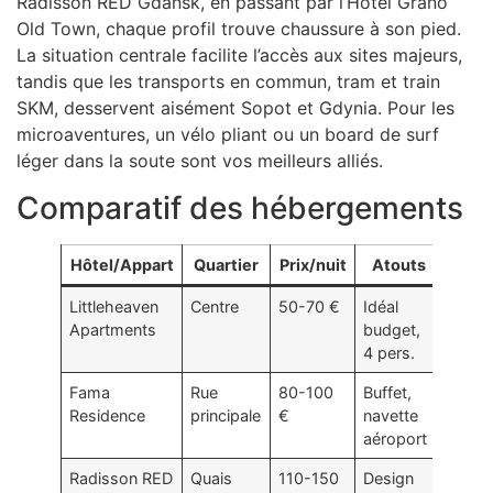
Radisson RED Gdansk, en passant par l’Hôtel Grano
Old Town, chaque profil trouve chaussure à son pied.
La situation centrale facilite l’accès aux sites majeurs,
tandis que les transports en commun, tram et train
SKM, desservent aisément Sopot et Gdynia. Pour les
microaventures, un vélo pliant ou un board de surf
léger dans la soute sont vos meilleurs alliés.
Comparatif des hébergements
Hôtel/Appart
Quartier
Prix/nuit
Atouts
Littleheaven
Centre
50-70 €
Idéal
Apartments
budget,
4 pers.
Fama
Rue
80-100
Buffet,
Residence
principale
€
navette
aéroport
Radisson RED
Quais
110-150
Design