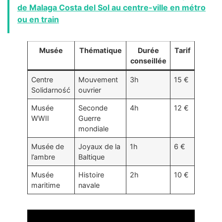
de Malaga Costa del Sol au centre-ville en métro
ou en train
Musée
Thématique
Durée
Tarif
conseillée
Centre
Mouvement
3h
15 €
Solidarność
ouvrier
Musée
Seconde
4h
12 €
WWII
Guerre
mondiale
Musée de
Joyaux de la
1h
6 €
l’ambre
Baltique
Musée
Histoire
2h
10 €
maritime
navale