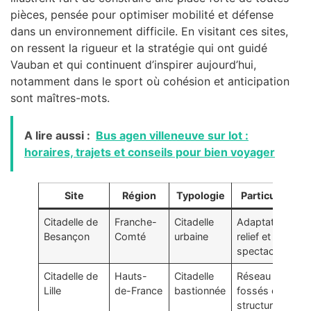
pièces, pensée pour optimiser mobilité et défense
dans un environnement difficile. En visitant ces sites,
on ressent la rigueur et la stratégie qui ont guidé
Vauban et qui continuent d’inspirer aujourd’hui,
notamment dans le sport où cohésion et anticipation
sont maîtres-mots.
A lire aussi :
Bus agen villeneuve sur lot :
horaires, trajets et conseils pour bien voyager
Site
Région
Typologie
Particularité
Citadelle de
Franche-
Citadelle
Adaptation au
Besançon
Comté
urbaine
relief et vues
spectaculaires
Citadelle de
Hauts-
Citadelle
Réseau de
Lille
de-France
bastionnée
fossés et
structures