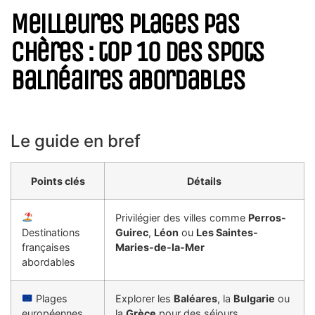
Meilleures plages pas
chères : top 10 des spots
balnéaires abordables
Le guide en bref
Points clés
Détails
Privilégier des villes comme
Perros-
Destinations
Guirec
,
Léon
ou
Les Saintes-
françaises
Maries-de-la-Mer
abordables
Plages
Explorer les
Baléares
, la
Bulgarie
ou
européennes
la
Grèce
pour des séjours