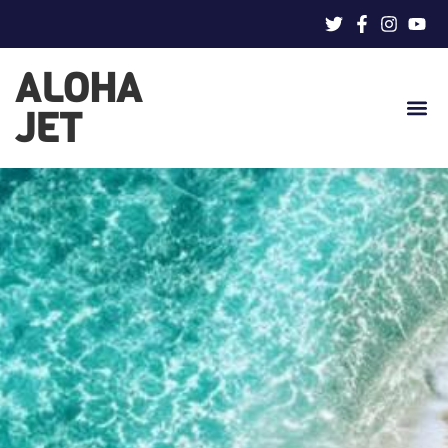
ALOHA
JET