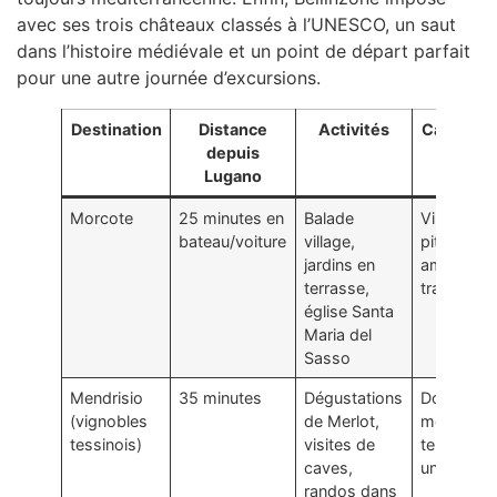
avec ses trois châteaux classés à l’UNESCO, un saut
dans l’histoire médiévale et un point de départ parfait
pour une autre journée d’excursions.
Destination
Distance
Activités
Caractéri
depuis
Lugano
Morcote
25 minutes en
Balade
Village la
bateau/voiture
village,
pittoresqu
jardins en
ambiance
terrasse,
tranquille
église Santa
Maria del
Sasso
Mendrisio
35 minutes
Dégustations
Douceur
(vignobles
de Merlot,
méditerra
tessinois)
visites de
terroir viti
caves,
unique
randos dans