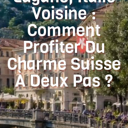
Voisine :
Comment
Profiter Du
Charme Suisse
À Deux Pas ?