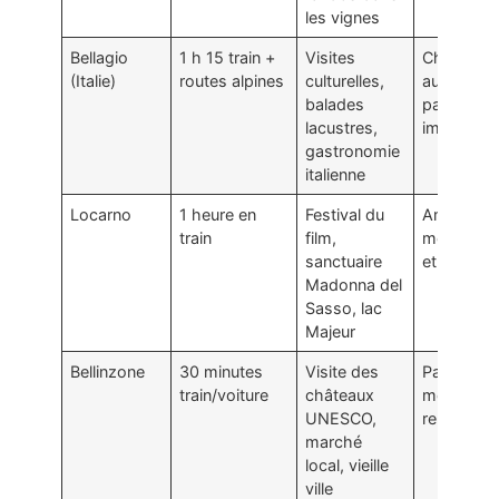
les vignes
Bellagio
1 h 15 train +
Visites
Charme ita
(Italie)
routes alpines
culturelles,
authentiqu
balades
paysages
lacustres,
impressio
gastronomie
italienne
Locarno
1 heure en
Festival du
Ambiance
train
film,
méditerra
sanctuaire
et culturel
Madonna del
Sasso, lac
Majeur
Bellinzone
30 minutes
Visite des
Patrimoin
train/voiture
châteaux
médiéval
UNESCO,
remarquab
marché
local, vieille
ville