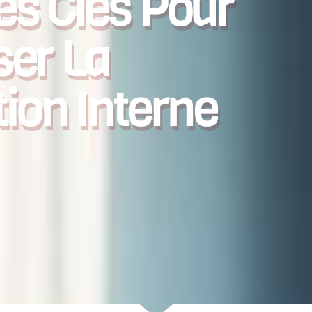
és Clés Pour
ser La
on Interne