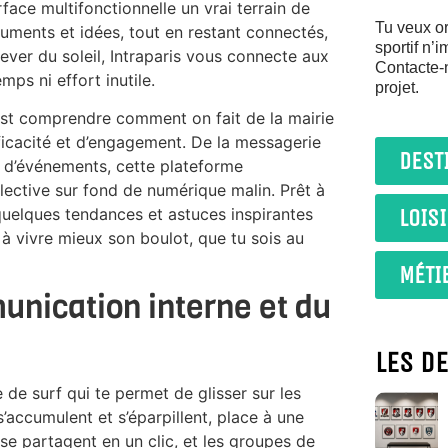
face multifonctionnelle un vrai terrain de
Tu veux or
cuments et idées, tout en restant connectés,
sportif n’
er du soleil, Intraparis vous connecte aux
Contacte-
ps ni effort inutile.
projet.
c’est comprendre comment on fait de la mairie
ficacité et d’engagement. De la messagerie
DEST
n d’événements, cette plateforme
lective sur fond de numérique malin. Prêt à
LOIS
i quelques tendances et astuces inspirantes
ir à vivre mieux son boulot, que tu sois au
MÉTI
unication interne et du
LES D
e de surf qui te permet de glisser sur les
’accumulent et s’éparpillent, place à une
e partagent en un clic, et les groupes de