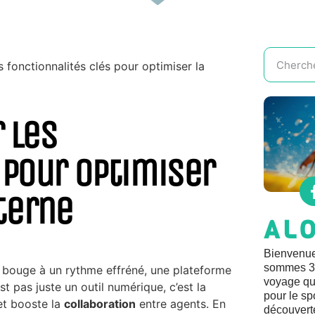
es fonctionnalités clés pour optimiser la
r les
 pour optimiser
terne
AL
Bienvenue
sommes 3 
c bouge à un rythme effréné, une plateforme
voyage qui
t pas juste un outil numérique, c’est la
pour le sp
t booste la
collaboration
entre agents. En
découvert