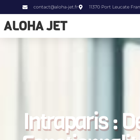
contact@aloha-jet.fr
11370 Port Leucate Fra
ALOHA JET
Intraparis : 