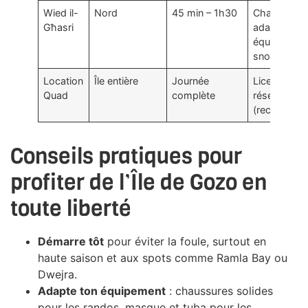
Wied il-
Nord
45 min – 1h30
Chaussure
Għasri
adaptées,
équipement
snorkeling
Location
Île entière
Journée
Licence et
Quad
complète
réservation
(recomman
Conseils pratiques pour
profiter de l’Île de Gozo en
toute liberté
Démarre tôt
pour éviter la foule, surtout en
haute saison et aux spots comme Ramla Bay ou
Dwejra.
Adapte ton équipement
: chaussures solides
pour les randos, masque et tuba pour les