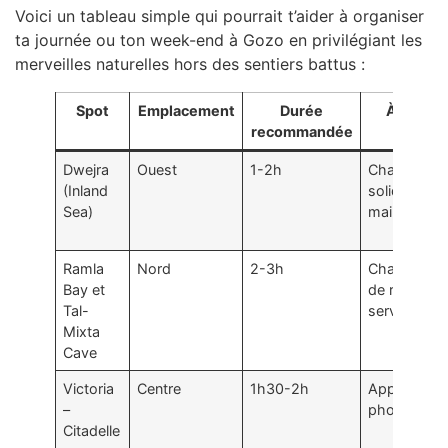
Voici un tableau simple qui pourrait t’aider à organiser
ta journée ou ton week-end à Gozo en privilégiant les
merveilles naturelles hors des sentiers battus :
Spot
Emplacement
Durée
À prévoi
recommandée
Dwejra
Ouest
1-2h
Chaussure
(Inland
solides,
Sea)
maillot de b
Ramla
Nord
2-3h
Chaussure
Bay et
de randonn
Tal-
serviette
Mixta
Cave
Victoria
Centre
1h30-2h
Appareil
–
photo, eau
Citadelle