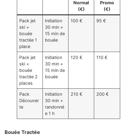
Normal
Promo
(€)
(€)
Pack jet
Initiation
100 €
95 €
ski +
30 min +
bouée
15 min de
tractée 1
bouée
place
Pack jet
Initiation
120 €
110 €
ski +
30 min +
bouée
15 min de
tractée 2
bouée
places
Pack
Initiation
210 €
200 €
Découver
30 min +
te
randonné
e 1 h
Bouée Tractée