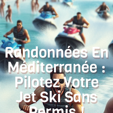
Randonnées En
Méditerranée :
Pilotez Votre
Jet Ski Sans
Permis !