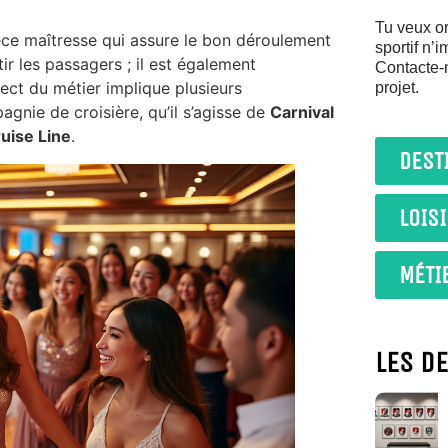
Tu veux or
pièce maîtresse qui assure le bon déroulement
sportif n’
ir les passagers ; il est également
Contacte-
pect du métier implique plusieurs
projet.
agnie de croisière, qu’il s’agisse de
Carnival
uise Line
.
DEST
LOIS
MÉTI
LES D