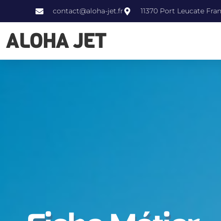
contact@aloha-jet.fr
11370 Port Leucate Fra
ALOHA JET