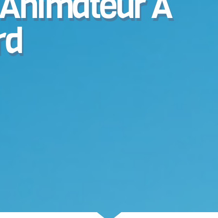
: Animateur À
rd