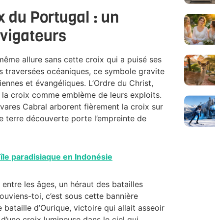
x du Portugal : un
vigateurs
 même allure sans cette croix qui a puisé ses
es traversées océaniques, ce symbole gravite
iennes et évangéliques. L’Ordre du Christ,
sé la croix comme emblème de leurs exploits.
es Cabral arborent fièrement la croix sur
aque terre découverte porte l’empreinte de
 île paradisiaque en Indonésie
t entre les âges, un héraut des batailles
uviens-toi, c’est sous cette bannière
ataille d’Ourique, victoire qui allait asseoir
 d’une croix lumineuse dans le ciel qui