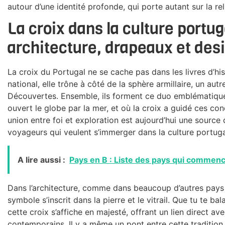
autour d’une identité profonde, qui porte autant sur la re
La croix dans la culture portu
architecture, drapeaux et des
La croix du Portugal ne se cache pas dans les livres d’hist
national, elle trône à côté de la sphère armillaire, un aut
Découvertes. Ensemble, ils forment ce duo emblématique
ouvert le globe par la mer, et où la croix a guidé ces co
union entre foi et exploration est aujourd’hui une source d
voyageurs qui veulent s’immerger dans la culture portuga
A lire aussi :
Pays en B : Liste des pays qui commenc
Dans l’architecture, comme dans beaucoup d’autres pays o
symbole s’inscrit dans la pierre et le vitrail. Que tu te 
cette croix s’affiche en majesté, offrant un lien direct av
contemporains. Il y a même un pont entre cette tradition e