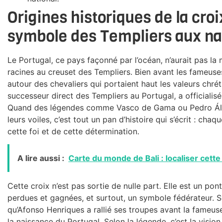
Origines historiques de la croi
symbole des Templiers aux na
Le Portugal, ce pays façonné par l’océan, n’aurait pas la
racines au creuset des Templiers. Bien avant les fameus
autour des chevaliers qui portaient haut les valeurs chrét
successeur direct des Templiers au Portugal, a officiali
Quand des légendes comme Vasco de Gama ou Pedro Álvar
leurs voiles, c’est tout un pan d’histoire qui s’écrit : ch
cette foi et de cette détermination.
A lire aussi :
Carte du monde de Bali : localiser cette
Cette croix n’est pas sortie de nulle part. Elle est un pon
perdues et gagnées, et surtout, un symbole fédérateur. So
qu’Afonso Henriques a rallié ses troupes avant la fameuse b
la naissance du Portugal. Selon la légende, c’est la vision