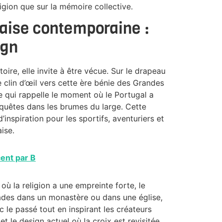
ligion que sur la mémoire collective.
gaise contemporaine :
ign
oire, elle invite à être vécue. Sur le drapeau
re clin d’œil vers cette ère bénie des Grandes
 qui rappelle le moment où le Portugal a
nquêtes dans les brumes du large. Cette
’inspiration pour les sportifs, aventuriers et
ise.
ent par B
ù la religion a une empreinte forte, le
balades dans un monastère ou dans une église,
ec le passé tout en inspirant les créateurs
t le design actuel où la croix est revisitée