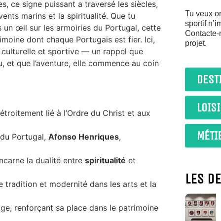
 ce signe puissant a traversé les siècles,
Tu veux or
ents marins et la spiritualité. Que tu
sportif n’
es un œil sur les armoiries du Portugal, cette
Contacte-
trimoine dont chaque Portugais est fier. Ici,
projet.
 culturelle et sportive — un rappel que
évu, et que l’aventure, elle commence au coin
DEST
LOIS
étroitement lié à l’Ordre du Christ et aux
MÉTI
 du Portugal,
Afonso Henriques
,
ncarne la dualité entre
spiritualité
et
LES D
ie tradition et modernité dans les arts et la
ge, renforçant sa place dans le patrimoine