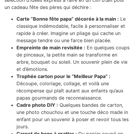
sélection d’idées express à faire en un clin d’œil pour
un cadeau fête des pères qui déchire :
Carte “Bonne fête papa” décorée à la main :
Le
classique indémodable, facile à personnaliser et
rapide à créer. Imagine un pliage qui cache un
message tendre ou une farce bien placée.
Empreinte de main revisitée :
En quelques coups
de pinceaux, la petite main se transforme en
arbre, bouquet ou soleil. Un souvenir plein de vie
et d’émotions.
Trophée carton pour le “Meilleur Papa” :
Découpe, coloriage, collage, et voilà une
récompense qui plaît autant aux enfants qu’aux
papas gourmands de reconnaissance.
Cadre photo DIY :
Quelques bandes de carton,
une photo chouchou et une touche déco made in
enfant pour un souvenir à poser et revoir tous les
jours.
Carnet de bons à gratter :
Du papier coupé en