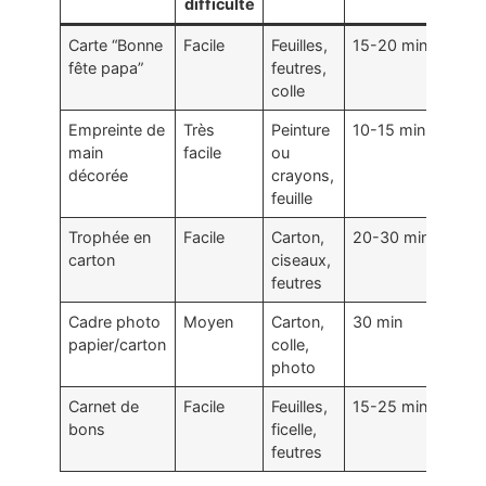
difficulté
Carte “Bonne
Facile
Feuilles,
15-20 min
Él
fête papa”
feutres,
colle
Empreinte de
Très
Peinture
10-15 min
Tr
main
facile
ou
él
décorée
crayons,
feuille
Trophée en
Facile
Carton,
20-30 min
Él
carton
ciseaux,
feutres
Cadre photo
Moyen
Carton,
30 min
Tr
papier/carton
colle,
él
photo
Carnet de
Facile
Feuilles,
15-25 min
Tr
bons
ficelle,
él
feutres