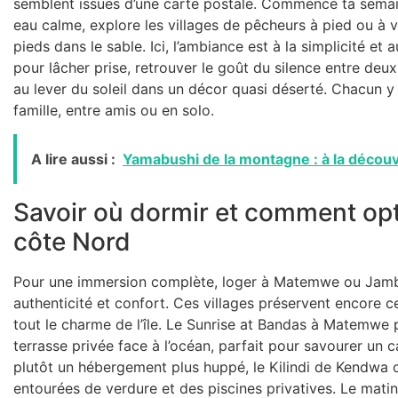
semblent issues d’une carte postale. Commence ta semain
eau calme, explore les villages de pêcheurs à pied ou à v
pieds dans le sable. Ici, l’ambiance est à la simplicité et
pour lâcher prise, retrouver le goût du silence entre de
au lever du soleil dans un décor quasi déserté. Chacun 
famille, entre amis ou en solo.
A lire aussi :
Yamabushi de la montagne : à la décou
Savoir où dormir et comment opti
côte Nord
Pour une immersion complète, loger à Matemwe ou Jambi
authenticité et confort. Ces villages préservent encore ce
tout le charme de l’île. Le Sunrise at Bandas à Matemwe
terrasse privée face à l’océan, parfait pour savourer un c
plutôt un hébergement plus huppé, le Kilindi de Kendwa o
entourées de verdure et des piscines privatives. Le matin