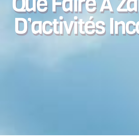
Que Faire À Za
D’activités In