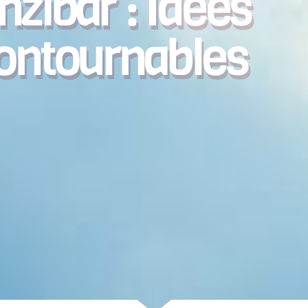
nzibar : Idées
contournables