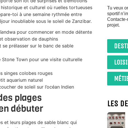
pporte son lot de surprises et d’émotions
istorique et culturel où ruelles tortueuses
Tu veux or
sportif n’
épare-toi à une semaine rythmée entre
Contacte-
jour inoubliable sous le soleil de Zanzibar.
projet.
t Kendwa pour commencer en mode détente
 et observation de dauphins
DEST
t se prélasser sur le banc de sable
e Stone Town pour une visite culturelle
LOIS
es singes colobes rouges
MÉTI
tit aquarium naturel
ucher de soleil sur l’océan Indien
 des plages
LES D
ien débuter
es et leurs plages de sable blanc qui