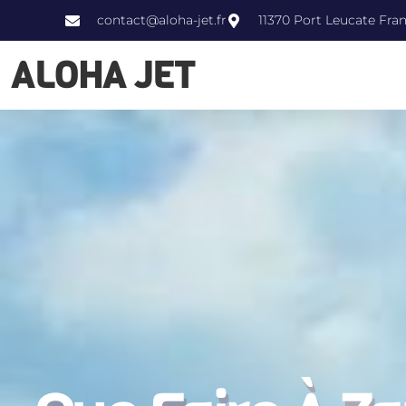
contact@aloha-jet.fr
11370 Port Leucate Fra
ALOHA JET