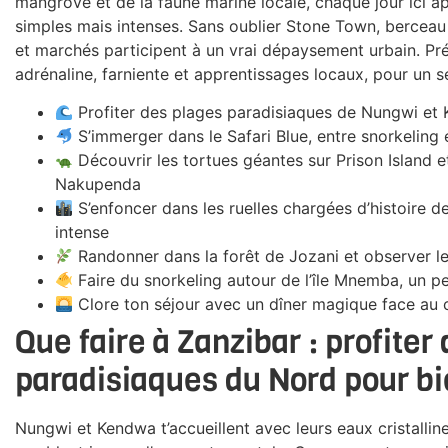
mangrove et de la faune marine locale, chaque jour ici a
simples mais intenses. Sans oublier Stone Town, berceau h
et marchés participent à un vrai dépaysement urbain. Pr
adrénaline, farniente et apprentissages locaux, pour un sé
Profiter des plages paradisiaques de Nungwi e
S’immerger dans le Safari Blue, entre snorkeling
Découvrir les tortues géantes sur Prison Island e
Nakupenda
S’enfoncer dans les ruelles chargées d’histoire d
intense
Randonner dans la forêt de Jozani et observer l
Faire du snorkeling autour de l’île Mnemba, un pe
Clore ton séjour avec un dîner magique face au co
Que faire à Zanzibar : profiter
paradisiaques du Nord pour b
Nungwi et Kendwa t’accueillent avec leurs eaux cristallin